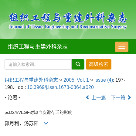
组织工程与重建外科杂志
导
航
切
换
组织工程与重建外科杂志
››
2005
,
Vol. 1
››
Issue (4)
: 197-
198.
doi:
10.3969/j.issn.1673-0364.a020
• 论著 •
上一篇
下一篇
pcD2/hVEGF对缺血皮瓣存活的影响
郭月利，汤苏阳