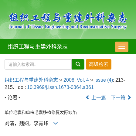
组织工程与重建外科杂志
导
航
切
换
组织工程与重建外科杂志
››
2008
,
Vol. 4
››
Issue (4)
: 213-
215.
doi:
10.3969/j.issn.1673-0364.a361
• 论著 •
上一篇
下一篇
单位毛囊和单株毛囊移植修复发际缺陷
刘清，魏娴，李青峰