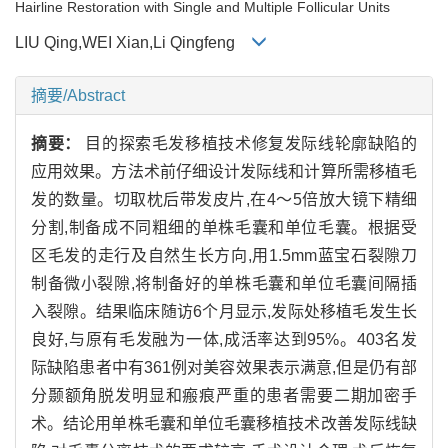
Hairline Restoration with Single and Multiple Follicular Units
LIU Qing,WEI Xian,Li Qingfeng
摘要/Abstract
摘要：
目的探索毛发移植技术修复发际线轮廓缺陷的
应用效果。方法术前仔细设计发际线和计算所需移植毛
发的数量。切取枕后带发皮片,在4～5倍放大镜下精细
分割,制备成不同粗细的单株毛囊和单位毛囊。根据受
区毛发的走行及自然生长方向,用1.5mm蓝宝石裂隙刀
制备微小裂隙,将制备好的单株毛囊和单位毛囊间隔插
入裂隙。结果临床随访6个月显示,发际处移植毛发生长
良好,与原有毛发融为一体,成活率达到95%。403名发
际缺陷患者中有361例对美容效果表示满意,但是仍有部
分颞额角脱发明显和瘢痕严重的患者需要二期加密手
术。结论用单株毛囊和单位毛囊移植技术改善发际线缺