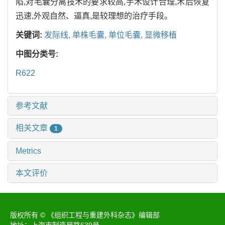
陷,对毛囊分离技术的要求较高,手术设计合理,术后恢复
迅速,外观自然、逼真,是较理想的治疗手段。
关键词:
发际线,
单株毛囊,
单位毛囊,
显微移植
中图分类号:
R622
参考文献
相关文章
1
Metrics
本文评价
版权所有 © 《组织工程与重建外科杂志》编辑部
地址：上海市制造局路639号