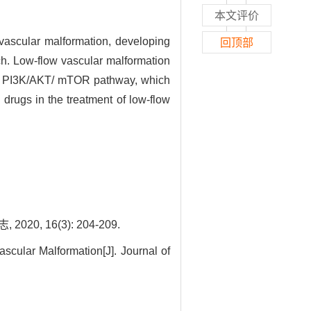
本文评价
 vascular malformation, developing
回顶部
ch. Low-flow vascular malformation
 the PI3K/AKT/ mTOR pathway, which
d drugs in the treatment of low-flow
 16(3): 204-209.
cular Malformation[J]. Journal of