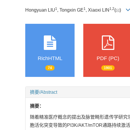
1
1
1
,
2
Hongyuan LIU
, Tongxin GE
, Xiaoxi LIN
(
)
RichHTML
PDF (PC)
74
1901
摘要/Abstract
摘要：
随着精准医疗概念的提出及脉管畸形遗传学研究领
胞活化突变导致的PI3K/AKT/mTOR通路