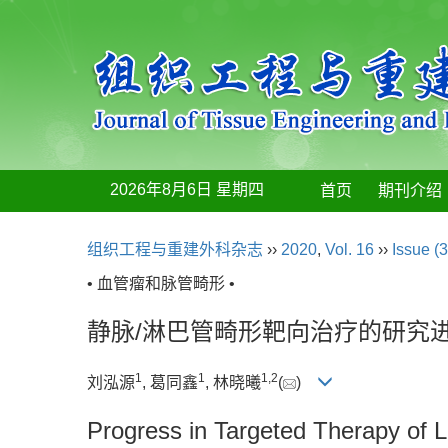
2026年8月6日 星期四
首页
期刊介绍
组织工程与重建外科杂志
››
2020
,
Vol. 16
››
Issue (3
• 血管瘤和脉管畸形 •
静脉/淋巴管畸形靶向治疗的研究
1
1
1
,
2
刘泓源
, 葛同鑫
, 林晓曦
(
)
Progress in Targeted Therapy of 