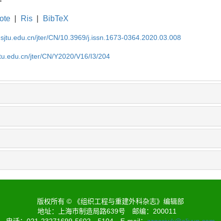
ote
|
Ris
|
BibTeX
.sjtu.edu.cn/jter/CN/10.3969/j.issn.1673-0364.2020.03.008
jtu.edu.cn/jter/CN/Y2020/V16/I3/204
版权所有 © 《组织工程与重建外科杂志》编辑部
地址：上海市制造局路639号
邮编：200011
电话：021-23271699-5602、5104
E-mail：
zzgccjwk@aliyun.com