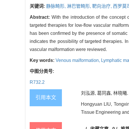
关键词:
静脉畸形,
淋巴管畸形,
靶向治疗,
西罗莫
Abstract:
With the introduction of the concept
targeted therapies for low-flow vascular malfor
has been confirmed by the presence of somatic 
indicates the possibility of targeted therapies. 
vascular malformation were reviewed.
Key words:
Venous malformation,
Lymphatic ma
中图分类号:
R732.2
刘泓源, 葛同鑫, 林晓曦. 
引用本文
Hongyuan LIU, Tongxin 
Tissue Engineering and
/
收藏文章
0
/
推