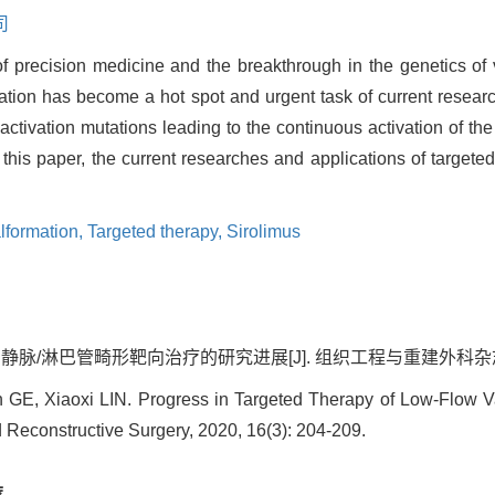
司
 of precision medicine and the breakthrough in the genetics of
mation has become a hot spot and urgent task of current resear
activation mutations leading to the continuous activation of
In this paper, the current researches and applications of targete
lformation,
Targeted therapy,
Sirolimus
静脉/淋巴管畸形靶向治疗的研究进展[J]. 组织工程与重建外科杂志, 2020,
GE, Xiaoxi LIN. Progress in Targeted Therapy of Low-Flow Vas
 Reconstructive Surgery, 2020, 16(3): 204-209.
荐