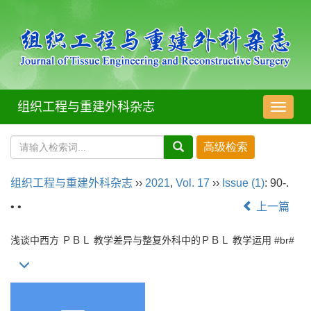
组织工程与重建外科杂志
导
航
切
换
组织工程与重建外科杂志
››
2021
,
Vol. 17
››
Issue (1)
: 90-.
• •
上一篇
浅谈中西方
ＰＢＬ
教学差异与整复外科中的
ＰＢＬ
教学运用
#br#