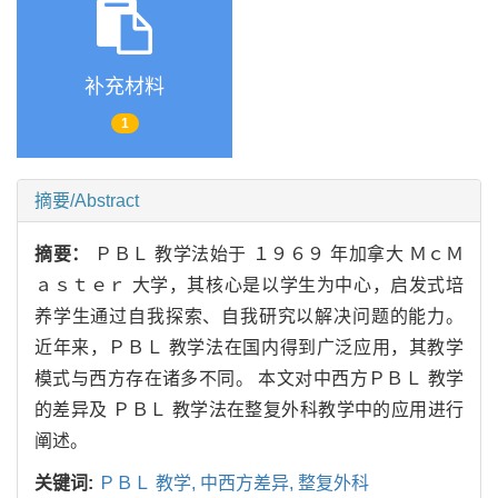
补充材料
1
摘要/Abstract
摘要：
ＰＢＬ
教学法始于
１９６９
年加拿大
ＭｃＭ
ａｓｔｅｒ
大学
，
其核心是以学生为中心
，
启发式培
养学生通过自我探索
、
自我研究以解决问题的能力
。
近年来
，ＰＢＬ
教学法在国内得到广泛应用
，
其教学
模式与西方存在诸多不同
。
本文对中西方
ＰＢＬ
教学
的差异及
ＰＢＬ
教学法在整复外科教学中的应用进行
阐述
。
关键词:
ＰＢＬ
教学
,
中西方差异
,
整复外科