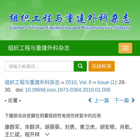
组织工程与重建外科杂志
导
航
切
换
组织工程与重建外科杂志
››
2010
,
Vol. 6
››
Issue (1)
: 28-
30.
doi:
10.3969/j.issn.1673-0364.2010.01.008
• 论著 •
上一篇
下一篇
下腹部岛状皮瓣在阴囊毁损性电烧伤修复中的应用
康群军，余群洪，胡葵葵，刘勇，黄卫虎，胡安根，肖乾，
王仁斌，程开祥