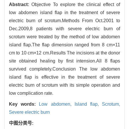
Abstract:
Objective To explore the clinical effect of
low abdomen island flap in the treatment of severe
electric burn of scrotum.Methods From Oct.2001 to
Dec.2009,8 patients with severe electric burn of
scrotum were treated by the method of low abdomen
island flap.The flap dimension ranged from 8 cm×11
cm to 10 cm×12 cm.Results The incisions at the donor
site obtained healing by first intension.All 8 flaps
survived completely.Conclusion The low abdomen
island flap is effective in the treatment of severe
electric burn of scrotum with its simple operation and
low complication rate.
Key words:
Low abdomen,
Island flap,
Scrotum,
Severe electric burn
中图分类号: