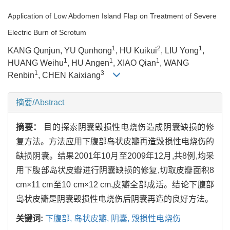
Application of Low Abdomen Island Flap on Treatment of Severe
Electric Burn of Scrotum
1
2
1
KANG Qunjun, YU Qunhong
, HU Kuikui
, LIU Yong
,
1
1
1
HUANG Weihu
, HU Angen
, XIAO Qian
, WANG
1
3
Renbin
, CHEN Kaixiang
摘要/Abstract
摘要：
目的探索阴囊毁损性电烧伤造成阴囊缺损的修
复方法。方法应用下腹部岛状皮瓣再造毁损性电烧伤的
缺损阴囊。结果2001年10月至2009年12月,共8例,均采
用下腹部岛状皮瓣进行阴囊缺损的修复,切取皮瓣面积8
cm×11 cm至10 cm×12 cm,皮瓣全部成活。结论下腹部
岛状皮瓣是阴囊毁损性电烧伤后阴囊再造的良好方法。
关键词:
下腹部,
岛状皮瓣,
阴囊,
毁损性电烧伤