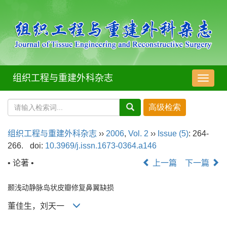
组织工程与重建外科杂志
导
航
切
换
组织工程与重建外科杂志
››
2006
,
Vol. 2
››
Issue (5)
: 264-
266.
doi:
10.3969/j.issn.1673-0364.a146
• 论著 •
上一篇
下一篇
颞浅动静脉岛状皮瓣修复鼻翼缺损
董佳生，刘天一