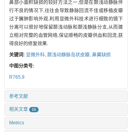
鼻部小面积缺损的较好方法之一,但是在颞浅动静脉伴
行不良的情况下,往往会导致静脉回流不佳或移植皮瓣
过于臃肿影响外观.利用显微外科技术进行细致的镜下
分离可以很好地保留颞浅动脉和颞浅静脉分支,从而建
立相对完整的血管网络,保证顺畅的皮瓣供血和回流,获
得良好的修复效果.
关键词:
显微外科,
颞浅动静脉岛状皮瓣,
鼻翼缺损
中图分类号:
R765.9
参考文献
相关文章
15
Metrics