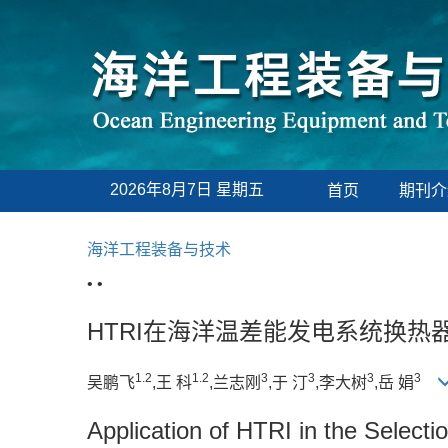
2026年8月7日 星期五
首页
期刊介
海洋工程装备与技术
• •
HTRI在海洋温差能发电系统换热
1.2
1.2
3
3
3
3
吴鹏飞
,王 科
,兰志刚
,于 汀
,李大树
,岳 娟
Application of HTRI in the Selec