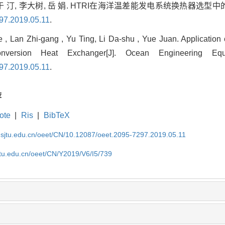
, 于 汀, 李大树, 岳 娟. HTRI在海洋温差能发电系统换热器选型中
97.2019.05.11
.
, Lan Zhi-gang , Yu Ting, Li Da-shu , Yue Juan. Application 
nversion Heat Exchanger[J]. Ocean Engineering E
97.2019.05.11
.
荐
ote
|
Ris
|
BibTeX
k.sjtu.edu.cn/oeet/CN/10.12087/oeet.2095-7297.2019.05.11
jtu.edu.cn/oeet/CN/Y2019/V6/I5/739