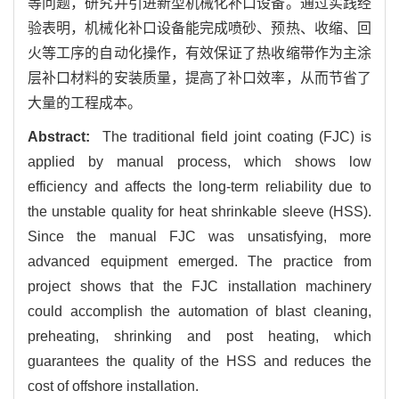
等问题，研究并引进新型机械化补口设备。通过实践经
验表明，机械化补口设备能完成喷砂、预热、收缩、回
火等工序的自动化操作，有效保证了热收缩带作为主涂
层补口材料的安装质量，提高了补口效率，从而节省了
大量的工程成本。
Abstract:
The traditional field joint coating (FJC) is
applied by manual process, which shows low
efficiency and affects the long-term reliability due to
the unstable quality for heat shrinkable sleeve (HSS).
Since the manual FJC was unsatisfying, more
advanced equipment emerged. The practice from
project shows that the FJC installation machinery
could accomplish the automation of blast cleaning,
preheating, shrinking and post heating, which
guarantees the quality of the HSS and reduces the
cost of offshore installation.