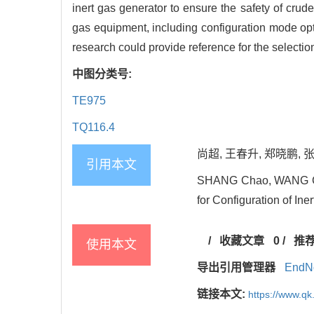
inert gas generator to ensure the safety of crude
gas equipment, including configuration mode opti
research could provide reference for the selecti
中图分类号:
TE975
TQ116.4
尚超, 王春升, 郑晓鹏, 张
引用本文
SHANG Chao, WANG Chu
for Configuration of I
/
收藏文章
0
/
推
使用本文
导出引用管理器
EndN
链接本文:
https://www.q