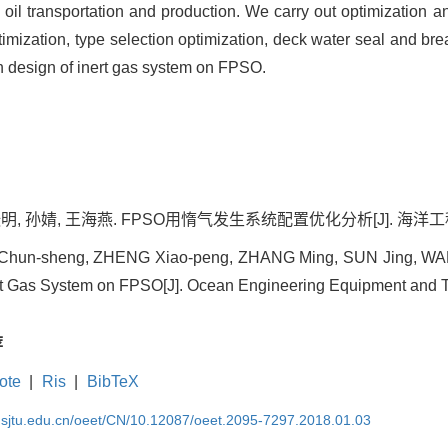
 oil transportation and production. We carry out optimization ana
mization, type selection optimization, deck water seal and brea
on design of inert gas system on FPSO.
明, 孙婧, 王海燕. FPSO用惰气发生系统配置优化分析[J]. 海洋工程装备与技
n-sheng, ZHENG Xiao-peng, ZHANG Ming, SUN Jing, WANG 
nert Gas System on FPSO[J]. Ocean Engineering Equipment and T
荐
ote
|
Ris
|
BibTeX
k.sjtu.edu.cn/oeet/CN/10.12087/oeet.2095-7297.2018.01.03