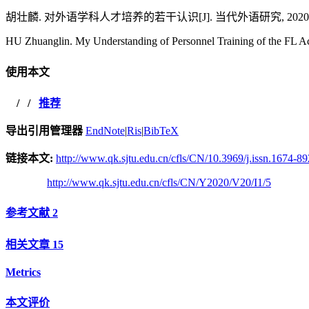
胡壮麟. 对外语学科人才培养的若干认识[J]. 当代外语研究, 2020, 20(
HU Zhuanglin. My Understanding of Personnel Training of the FL Ac
使用本文
/
/
推荐
导出引用管理器
EndNote
|
Ris
|
BibTeX
链接本文:
http://www.qk.sjtu.edu.cn/cfls/CN/10.3969/j.issn.1674-8
http://www.qk.sjtu.edu.cn/cfls/CN/Y2020/V20/I1/5
参考文献
2
相关文章
15
Metrics
本文评价