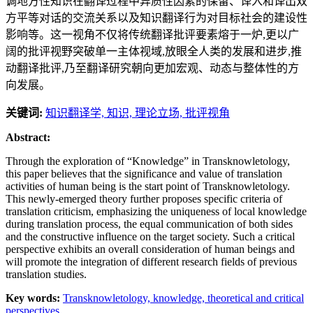
调地方性知识在翻译过程中异质性因素的保留、译入和译出双
方平等对话的交流关系以及知识翻译行为对目标社会的建设性
影响等。这一视角不仅将传统翻译批评要素熔于一炉,更以广
阔的批评视野突破单一主体视域,放眼全人类的发展和进步,推
动翻译批评,乃至翻译研究朝向更加宏观、动态与整体性的方
向发展。
关键词:
知识翻译学,
知识,
理论立场,
批评视角
Abstract:
Through the exploration of “Knowledge” in Transknowletology,
this paper believes that the significance and value of translation
activities of human being is the start point of Transknowletology.
This newly-emerged theory further proposes specific criteria of
translation criticism, emphasizing the uniqueness of local knowledge
during translation process, the equal communication of both sides
and the constructive influence on the target society. Such a critical
perspective exhibits an overall consideration of human beings and
will promote the integration of different research fields of previous
translation studies.
Key words:
Transknowletology,
knowledge,
theoretical and critical
perspectives