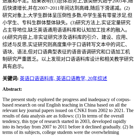
进展和不足。结果表明:(1)总体态势上,该类研究始于2003年,随
后快速增长,并在2007~2011年间达到高峰,随后下滑递减。(2)
研究对象上,大学生群体呈压倒性多数,中学生虽有零星涉足,但
小学生、专科生群体整体缺失。(3)研究方法上,实证定量研究
占主导地位,缺乏英语通用语语料库和认知加工技术的融入。
(4)研究内容上,非实证研究涉及语料库的引介、建设、应用、
综述与反思,实证研究则高度集中于口语转写文本中的词汇、
语块、语法,但对口语典型表征的语音语调研究和口语加工机
制研究严重匮乏。以上发现对口语语料库设计和相关教学研究
具有启示。
关键词:
英语口语语料库,
英语口语教学,
20年综述
Abstract:
The present study explored the progress and inadequacy of corpus-
based research on oral English teaching in China based on all the
relevant key journal papers issued on CNKI from 2002 to 2021. The
results of data analysis are as follows: (1) In terms of the overall
tendency, this type of research started in 2003, developed rapidly
into its heyday from 2007 to 2011 before it declined gradually. (2) In
terms of its subjects, college students were the overwhelming