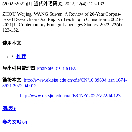
(2002~2021)[J]. 当代外语研究, 2022, 22(4): 123-132.
ZHOU Weijing, WANG Suwan. A Review of 20-Year Corpus-
based Research on Oral English Teaching in China from 2002 to
2021[J]. Contemporary Foreign Languages Studies, 2022, 22(4):
123-132.
使用本文
/
/
推荐
导出引用管理器
EndNote
|
Ris
|
BibTeX
链接本文:
http://www.qk.sjtu.edu.cn/cfls/CN/10.3969/j.issn.1674-
8921.2022.04.012
http://www.qk.sjtu.edu.cn/cfls/CN/Y2022/V22/I4/123
图/表
6
参考文献
64