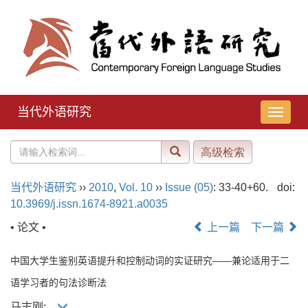
当代外语研究
导
航
切
换
当代外语研究
››
2010
,
Vol. 10
››
Issue (05)
: 33-40+60.
doi:
10.3969/j.issn.1674-8921.a0035
• 论文 •
上一篇
下一篇
中国大学生鉴别英语提升和控制动词的实证研究——兼论适用于二
语学习者的句法诊断法
马志刚;