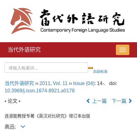
当代外语研究
导
航
切
换
当代外语研究
››
2011
,
Vol. 11
››
Issue (04)
: 14-.
doi:
10.3969/j.issn.1674-8921.a0178
• 论文 •
上一篇
下一篇
连淑能教授专著《英汉对比研究》增订本出版
高迅;