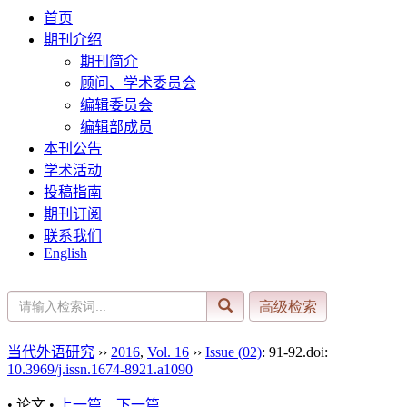
首页
期刊介绍
期刊简介
顾问、学术委员会
编辑委员会
编辑部成员
本刊公告
学术活动
投稿指南
期刊订阅
联系我们
English
当代外语研究
››
2016
,
Vol. 16
››
Issue (02)
: 91-92.
doi:
10.3969/j.issn.1674-8921.a1090
• 论文 •
上一篇
下一篇