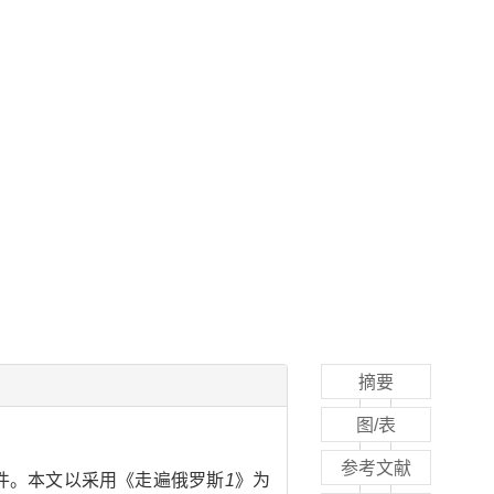
摘要
图/表
参考文献
件。本文以采用《走遍俄罗斯
1
》为