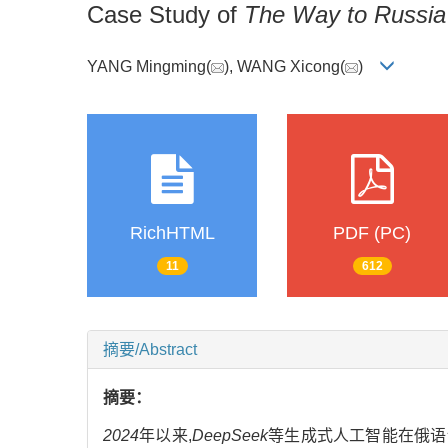
Case Study of
The Way to Russia
YANG Mingming(
), WANG Xicong(
)
RichHTML
PDF (PC)
11
612
摘要/Abstract
摘要：
2024
年以来,
DeepSeek
等生成式人工智能在俄语