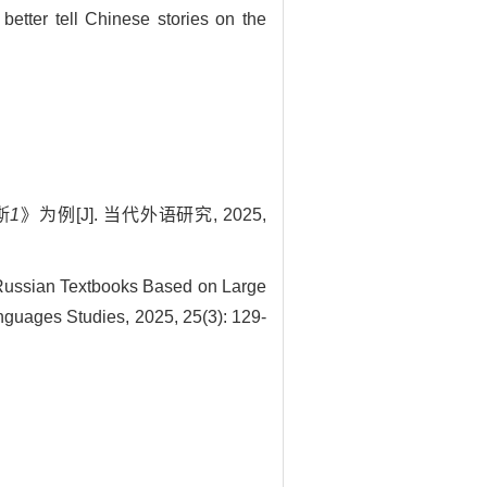
better tell Chinese stories on the
斯
1
》为例[J]. 当代外语研究, 2025,
Russian Textbooks Based on Large
guages Studies, 2025, 25(3): 129-