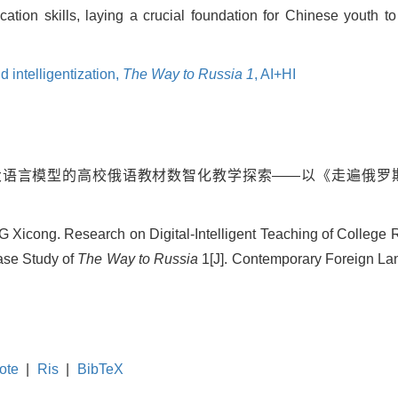
ation skills, laying a crucial foundation for Chinese youth to 
d intelligentization,
The Way to Russia 1
,
AI+HI
基于大语言模型的高校俄语教材数智化教学探索——以《走遍俄罗
icong. Research on Digital-Intelligent Teaching of College 
se Study of
The Way to Russia
1[J]. Contemporary Foreign Lan
ote
|
Ris
|
BibTeX