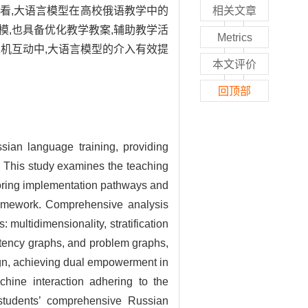
看,大语言模型在高校俄语教学中的
相关文章
,也具备优化教学教案,辅助教学活
Metrics
人机互动中,大语言模型的介入有效提
本文评价
回顶部
sian language training, providing
n. This study examines the teaching
loring implementation pathways and
ramework. Comprehensive analysis
multidimensionality, stratification
etency graphs, and problem graphs,
sign, achieving dual empowerment in
chine interaction adhering to the
d students’ comprehensive Russian