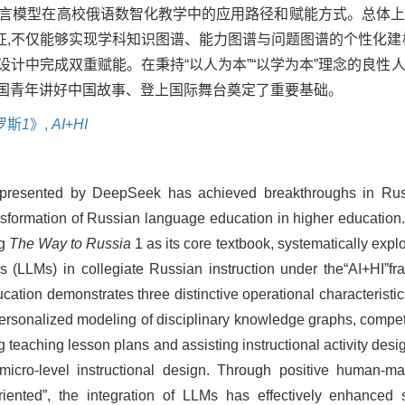
语言模型在高校俄语数智化教学中的应用路径和赋能方式。总体上
,不仅能够实现学科知识图谱、能力图谱与问题图谱的个性化建模
设计中完成双重赋能。在秉持“以人为本”“以学为本”理念的良性
中国青年讲好中国故事、登上国际舞台奠定了重要基础。
罗斯
1
》,
AI
+
HI
e represented by DeepSeek has achieved breakthroughs in Rus
 transformation of Russian language education in higher educatio
ng
The Way to Russia
1 as its core textbook, systematically exp
 (LLMs) in collegiate Russian instruction under the“AI+HI”f
ion demonstrates three distinctive operational characteristics: 
 personalized modeling of disciplinary knowledge graphs, comp
ng teaching lesson plans and assisting instructional activity de
micro-level instructional design. Through positive human-ma
-oriented”, the integration of LLMs has effectively enhance