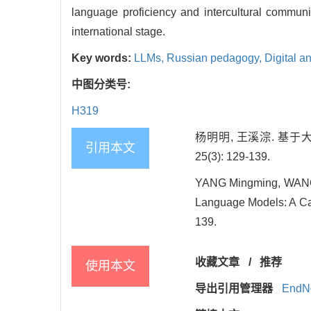
language proficiency and intercultural communic
international stage.
Key words:
LLMs,
Russian pedagogy,
Digital an
中图分类号:
H319
杨明明, 王溪淙. 
引用本文
25(3): 129-139.
YANG Mingming, WANG X
Language Models: A Ca
139.
收藏文章
/
推荐
使用本文
导出引用管理器
EndN