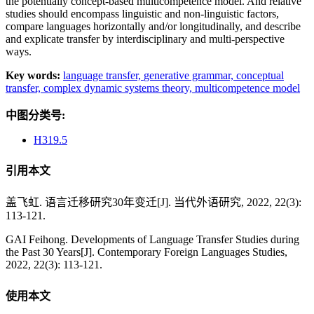
the potentially concept-based multicompetence model. And relative
studies should encompass linguistic and non-linguistic factors,
compare languages horizontally and/or longitudinally, and describe
and explicate transfer by interdisciplinary and multi-perspective
ways.
Key words:
language transfer,
generative grammar,
conceptual
transfer,
complex dynamic systems theory,
multicompetence model
中图分类号:
H319.5
引用本文
盖飞虹. 语言迁移研究30年变迁[J]. 当代外语研究, 2022, 22(3):
113-121.
GAI Feihong. Developments of Language Transfer Studies during
the Past 30 Years[J]. Contemporary Foreign Languages Studies,
2022, 22(3): 113-121.
使用本文