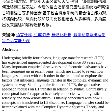
与语言相对论、新沃尔夫主义密切关联,探讨一语概念结构如
何迁移到二语表达。今后的语言迁移研究应动态系统地考察语
言和非语言等多种因素,基于包含概念系统的复合语言能力观,
将横向比较、纵向比较和双向比较相结合,从多学科、多角度
出发来描述和解释迁移现象。
关键词:
语言迁移,
生成句法,
概念化迁移,
复杂动态系统理论,
复合语言能力观
Abstract:
Undergoing briefly four phases, language transfer research (LTR)
has experienced unprecedented development since 30 years ago.
Many important empirical discoveries and theoretical advances have
been springing up in recent years, which are aimed to reveal how
languages interact with each other in the brain and to explore the
factors that influence language transfer in the complex, dynamic and
systematic way. Standing in the frontier of LTR, the generative
approach focuses on L1 transfer in relation to syntax. Contrastively,
conceptual transfer approach, closely connected with linguistic
relativity and neo-Whorfianism, is mainly concerned with how L1
concepts are transferred to L2 discourse. Language transfer could be
better explained with the Complex Dynamic Systems Theory and