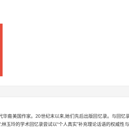
华裔美国作家。20世纪末以来,她们先后出版回忆录。与回忆录
”;林玉玲的学术回忆录尝试以“个人真实”补充理论话语的权威性