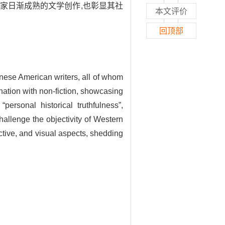
作家日渐成熟的文学创作,也彰显其社
本文评价
回顶部
nese American writers, all of whom
nation with non-fiction, showcasing
ersonal historical truthfulness”,
hallenge the objectivity of Western
ective, and visual aspects, shedding