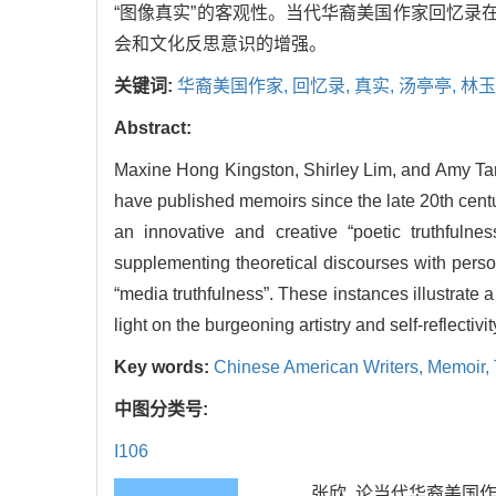
“图像真实”的客观性。当代华裔美国作家回忆录
会和文化反思意识的增强。
关键词:
华裔美国作家,
回忆录,
真实,
汤亭亭,
林玉
Abstract:
Maxine Hong Kingston, Shirley Lim, and Amy Tan
have published memoirs since the late 20th centur
an innovative and creative “poetic truthfulnes
supplementing theoretical discourses with person
“media truthfulness”. These instances illustrate a
light on the burgeoning artistry and self-reflecti
Key words:
Chinese American Writers,
Memoir,
中图分类号:
I106
张欣. 论当代华裔美国作家回忆