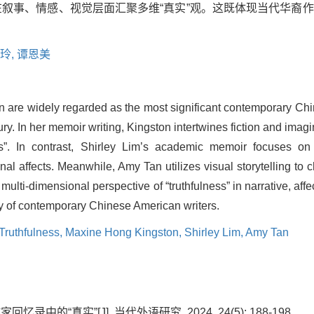
在叙事、情感、视觉层面汇聚多维“真实”观。这既体现当代华裔
玲,
谭恩美
 are widely regarded as the most significant contemporary Chi
y. In her memoir writing, Kingston intertwines fiction and imagi
s”. In contrast, Shirley Lim’s academic memoir focuses on “p
al affects. Meanwhile, Amy Tan utilizes visual storytelling to c
 multi-dimensional perspective of “truthfulness” in narrative, aff
vity of contemporary Chinese American writers.
Truthfulness,
Maxine Hong Kingston,
Shirley Lim,
Amy Tan
录中的“真实”[J]. 当代外语研究, 2024, 24(5): 188-198.