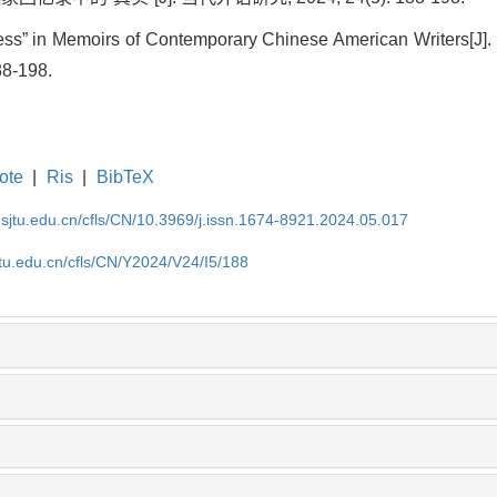
ess” in Memoirs of Contemporary Chinese American Writers[J]
88-198.
ote
|
Ris
|
BibTeX
.sjtu.edu.cn/cfls/CN/10.3969/j.issn.1674-8921.2024.05.017
jtu.edu.cn/cfls/CN/Y2024/V24/I5/188