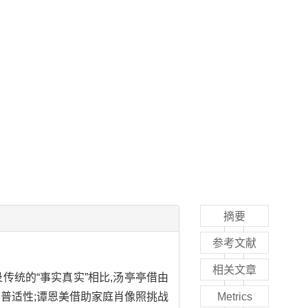
摘要
参考文献
相关文章
传统的“事实真实”相比,汤亭亭借由
与普适性;谭恩美借助家庭肖像照挑战
Metrics