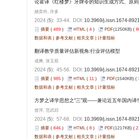
论霍译《红楼梦》牙牌令的知识生成方式、原则
姚奕吟, 许多
2024 (
5
): 33-44.
DOI:
10.3969/j.issn.1674-892
摘要
(
489
)
HTML
(
4
)
PDF
(1250KB) (
8
数据和表
|
参考文献
|
相关文章
|
计量指标
翻译教学质量评估新视角:行业评估模型
成爽, 张玉双
2024 (
5
): 45-56.
DOI:
10.3969/j.issn.1674-892
摘要
(
985
)
HTML
(
11
)
PDF
(1540KB) (
数据和表
|
参考文献
|
相关文章
|
计量指标
方梦之译学思想之“三”观——兼论近五年国内译学研究
曾萍, 范武邱
2024 (
5
): 57-68.
DOI:
10.3969/j.issn.1674-892
摘要
(
846
)
HTML
(
8
)
PDF
(1217KB) (
2
数据和表
|
参考文献
|
相关文章
|
计量指标