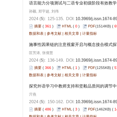
语言能力分项测试与二语专业初级阶段有效教学
孙颖, 郑宇超, 刘伟
2024 (
5
): 125-135.
DOI:
10.3969/j.issn.1674-
摘要
(
361
)
HTML
(
0
)
PDF
(1514KB) (
6
数据和表
|
参考文献
|
相关文章
|
计量指标
施事性因果链的注意视窗开启与概念接合模式探
匡芳涛, 张倩慧
2024 (
5
): 136-149.
DOI:
10.3969/j.issn.1674-
摘要
(
366
)
HTML
(
1
)
PDF
(1255KB) (
5
数据和表
|
参考文献
|
相关文章
|
计量指标
探究外语学习中教师支持和坚毅品质间的调节中
亓燕
2024 (
5
): 150-162.
DOI:
10.3969/j.issn.1674-
摘要
(
486
)
HTML
(
3
)
PDF
(1462KB) (
1
数据和表
|
参考文献
|
相关文章
|
计量指标