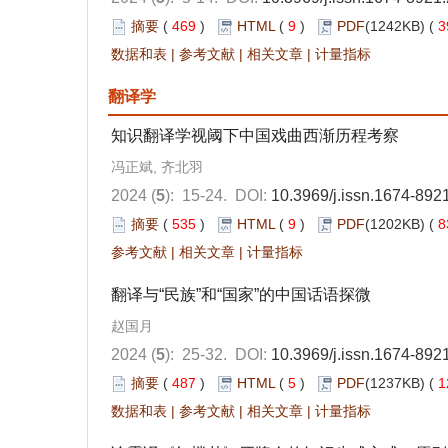
摘要
(
469
)
HTML
(
9
)
PDF
(1242KB) (
3
数据和表
|
参考文献
|
相关文章
|
计量指标
翻译学
知识翻译学视阈下中国戏曲西渐历程考察
冯正斌, 齐北羽
2024 (
5
): 15-24.
DOI:
10.3969/j.issn.1674-892
摘要
(
535
)
HTML
(
9
)
PDF
(1202KB) (
8
参考文献
|
相关文章
|
计量指标
翻译与“民族”和“国家”的中国话语探微
赵国月
2024 (
5
): 25-32.
DOI:
10.3969/j.issn.1674-892
摘要
(
487
)
HTML
(
5
)
PDF
(1237KB) (
1
数据和表
|
参考文献
|
相关文章
|
计量指标