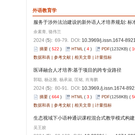
外语教育学
服务于涉外法治建设的新外语人才培养规划: 标
余素青, 骆伟兰
2024 (
5
): 69-79.
DOI:
10.3969/j.issn.1674-892
摘要
(
522
)
HTML
(
4
)
PDF
(1232KB) (
1
数据和表
|
参考文献
|
相关文章
|
计量指标
医译融合人才培养:基于项目的跨专业路径
郭聪, 杨达雅, 杨承淑, 匡铭, 肖海鹏
2024 (
5
): 80-91.
DOI:
10.3969./j.issn.1674-89
摘要
(
664
)
HTML
(
3
)
PDF
(1258KB) (
5
数据和表
|
参考文献
|
相关文章
|
计量指标
生态视域下小语种通识课程混合式教学模式构建
吴王姣