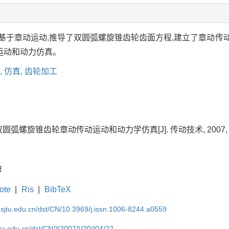
基于章动运动,推导了双圆弧螺旋锥齿轮齿面方程,建立了章动传
运动和动力仿真。
,
仿真,
齿轮加工
双圆弧螺旋锥齿轮章动传动运动和动力学仿真[J]. 传动技术, 2007, 20(04
荐
ote
|
Ris
|
BibTeX
.sjtu.edu.cn/dst/CN/10.3969/j.issn.1006-8244.a0559
jtu.edu.cn/dst/CN/Y2007/V20/I04/22