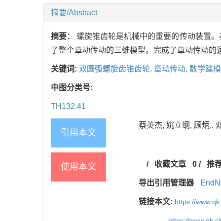
摘要/Abstract
摘要：
螺旋锥齿轮是机械中的重要的传动装置。
了整个章动传动的三维模型。完成了章动传动的
关键词:
双圆弧螺旋齿锥齿轮,
章动传动,
数学建模
中图分类号:
TH132.41
蔡英杰, 姚立纲, 顾炳,. 
引用本文
/
收藏文章
0
/
推
使用本文
导出引用管理器
EndN
链接本文:
https://www.qk
https://www.qk.s