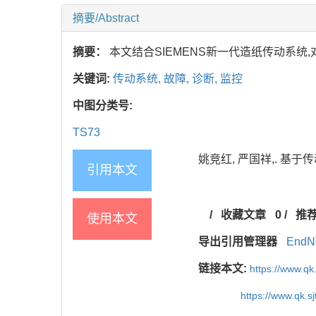
摘要/Abstract
摘要：
本文结合SIEMENS新一代造纸传动系
关键词:
传动系统,
故障,
诊断,
监控
中图分类号:
TS73
姚竞红, 严国祥,. 基于传动
引用本文
/
收藏文章
0
/
推
使用本文
导出引用管理器
EndN
链接本文:
https://www.qk
https://www.qk.s