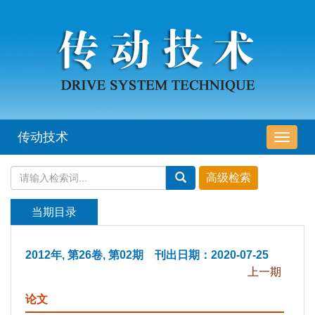
传动技术
导
航
切
换
当期目录
2012年, 第26卷, 第02期 刊出日期：2020-07-25
上一期
论文