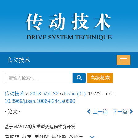
传动技术
导
航
切
换
传动技术
››
2018
,
Vol. 32
››
Issue (01)
: 19-22.
doi:
10.3969/j.issn.1006-8244.a0890
• 论文 •
上一篇
下一篇
基于MASTA的某重型变速器性能开发
马振辉, 赵军, 吴仕赋, 赫建勇, 谷鸣宇,