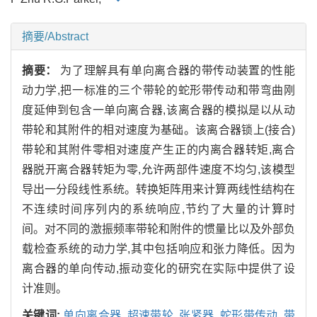
摘要/Abstract
摘要：
为了理解具有单向离合器的带传动装置的性能
动力学,把一标准的三个带轮的蛇形带传动和带弯曲刚
度延伸到包含一单向离合器,该离合器的模拟是以从动
带轮和其附件的相对速度为基础。该离合器锁上(接合)
带轮和其附件零相对速度产生正的内离合器转矩,离合
器脱开离合器转矩为零,允许两部件速度不均匀,该模型
导出一分段线性系统。转换矩阵用来计算两线性结构在
不连续时间序列内的系统响应,节约了大量的计算时
间。对不同的激振频率带轮和附件的惯量比以及外部负
载检查系统的动力学,其中包括响应和张力降低。因为
离合器的单向传动,振动变化的研究在实际中提供了设
计准则。
关键词:
单向离合器,
超速带轮,
张紧器,
蛇形带传动,
带