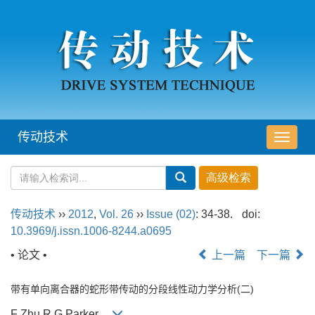
传动技术
导
航
切
换
传动技术
››
2012
,
Vol. 26
››
Issue (02)
: 34-38.
doi:
10.3969/j.issn.1006-8244.a0695
• 论文 •
上一篇
下一篇
带有单向离合器的蛇形带传动的分段线性动力学分析(二)
F Zhu R.G.Parker,