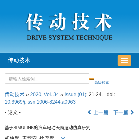
传动技术
导
航
切
换
传动技术
››
2020
,
Vol. 34
››
Issue (01)
: 21-24.
doi:
10.3969/j.issn.1006-8244.a0963
• 论文 •
上一篇
下一篇
基于SIMULINK的汽车电动天窗运动仿真研究
胡信鹏, 王锦安, 徐鹍鹏,