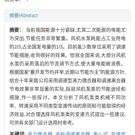
摘要/Abstract
摘要：
当前我国能源十分紧缺,尤其二次能源的电能尤
为突出,节能任务非常繁重。风机水泵耗能占工业用电
的2/3,占全国发电量的1/3。目前虽少数单位采用了调速
节能措施,收到很好的效果。但就全国来说,大部分风机
水泵仍采用落后的节流调节方式,使大量电能被浪费。
根据国家“要开发节约并举,近期以节能为主”的能源方针,
结合十年来我公司采用调速型液力偶合器和调速离合器
节电效果非常显著的实际,拟就风机泵类的节能途径和
措施,作一些探讨。本文分析了风机泵类机械不同功
率、转速采用不同类型变速传动的原则和可能取得的经
济效益,对合理选择风机泵类的变速方式提出一些建议,
可供有关部门设计选用时参考。
关键词:
液力偶合器,
液粘调速离合器,
离心式,
变速传