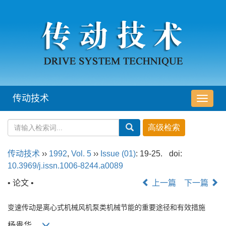
传动技术
导
航
切
换
传动技术
››
1992
,
Vol. 5
››
Issue (01)
: 19-25.
doi:
10.3969/j.issn.1006-8244.a0089
• 论文 •
上一篇
下一篇
变速传动是离心式机械风机泵类机械节能的重要途径和有效措施
杨贵华,