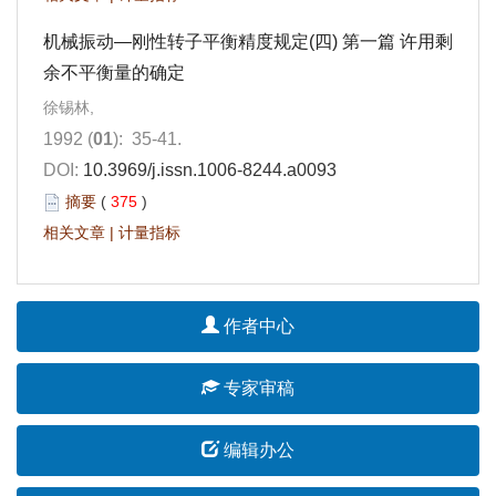
机械振动—刚性转子平衡精度规定(四) 第一篇 许用剩
余不平衡量的确定
徐锡林,
1992 (
01
): 35-41.
DOI:
10.3969/j.issn.1006-8244.a0093
摘要
(
375
)
相关文章
|
计量指标
作者中心
专家审稿
编辑办公