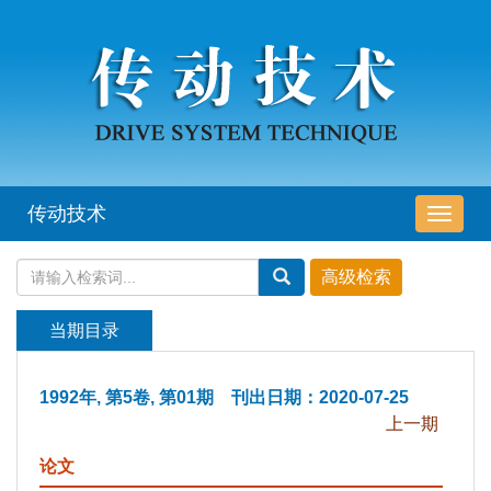
传动技术
导
航
切
换
当期目录
1992年, 第5卷, 第01期 刊出日期：2020-07-25
上一期
论文