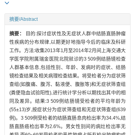
摘要/Abstract
摘要：
目的:探讨症状性及无症状人群中结肠直肠肿瘤
性疾病的分布规律,以期更好地指导今后的临床及科研
工作。方法:收集2013年1月至2014年2月间上海交通大
学医学院附属瑞金医院北院就诊的3 509例结肠镜检查
人群基本信息,包括性别、年龄、发病时的症状、结肠
镜检查结果及相关病理检查结果。将受检者分为症状筛
查组(如腹痛、腹泻、黏液便、腹胀等)和无症状筛查组
(粪便隐血试验阳性),进行统计学分析以期找出其中的相
同及差异。结果:3 509例结肠镜受检者的平均年龄为
(55±13)岁,按症状分为症状筛查组和无症状筛查组(639
例)。3 509例受检者的结肠直肠息肉检出率为34.4%,结
肠直肠癌检出率为2.6%。男女性别间的病灶检出率无
差异,而60~69岁受检者的恶性肿瘤占所有检出肿瘤构成