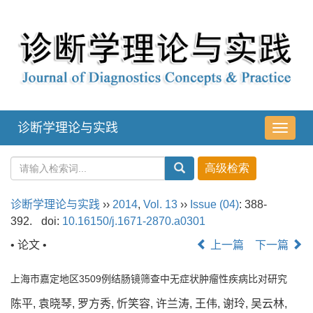
诊断学理论与实践
导
航
切
换
诊断学理论与实践
››
2014
,
Vol. 13
››
Issue (04)
: 388-
392.
doi:
10.16150/j.1671-2870.a0301
• 论文 •
上一篇
下一篇
上海市嘉定地区3509例结肠镜筛查中无症状肿瘤性疾病比对研究
陈平, 袁晓琴, 罗方秀, 忻笑容, 许兰涛, 王伟, 谢玲, 吴云林,