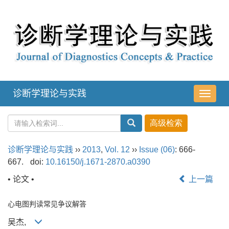
诊断学理论与实践
导
航
切
换
诊断学理论与实践
››
2013
,
Vol. 12
››
Issue (06)
: 666-
667.
doi:
10.16150/j.1671-2870.a0390
• 论文 •
上一篇
心电图判读常见争议解答
吴杰,