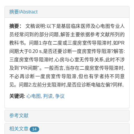
摘要/Abstract
摘要：
文稿说明:以下是基层临床医师及心电图专业人
员经常问到的部分问题,解答主要依据参考文献所列的
教科书。问题1:存在二度或三度房室传导阻滞时,如PR
间期大于0.20 s,是否还要诊断一度房室传导阻滞?解答:
三度房室传导阻滞时,心房与心室无传导关系,此时不涉
及到"PR间期"。一般而言,当存在二度房室传导阻滞时,
不必再诊断一度房室传导阻滞,但也有学者持不同意
见。问题2:左前分支阻滞时,是否应诊断电轴左偏?同样,
关键词:
心电图,
判读,
争议
参考文献
相关文章
14