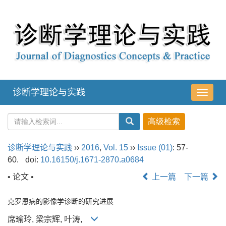
诊断学理论与实践
导
航
切
换
诊断学理论与实践
››
2016
,
Vol. 15
››
Issue (01)
: 57-
60.
doi:
10.16150/j.1671-2870.a0684
• 论文 •
上一篇
下一篇
克罗恩病的影像学诊断的研究进展
席瑜玲, 梁宗辉, 叶涛,