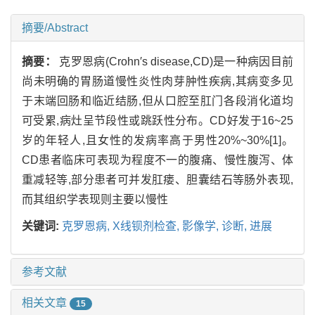
摘要/Abstract
摘要：
克罗恩病(Crohn′s disease,CD)是一种病因目前
尚未明确的胃肠道慢性炎性肉芽肿性疾病,其病变多见
于末端回肠和临近结肠,但从口腔至肛门各段消化道均
可受累,病灶呈节段性或跳跃性分布。CD好发于16~25
岁的年轻人,且女性的发病率高于男性20%~30%[1]。
CD患者临床可表现为程度不一的腹痛、慢性腹泻、体
重减轻等,部分患者可并发肛瘘、胆囊结石等肠外表现,
而其组织学表现则主要以慢性
关键词:
克罗恩病,
X线钡剂检查,
影像学,
诊断,
进展
参考文献
相关文章
15