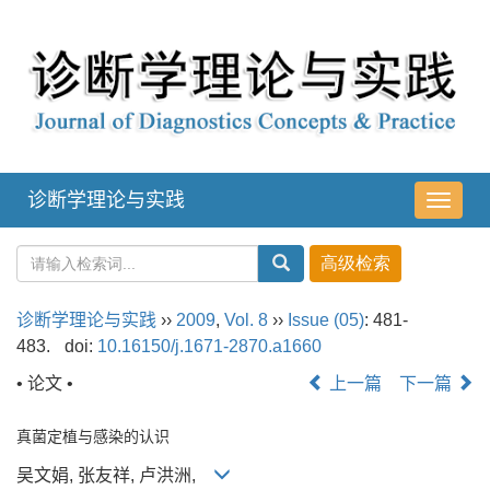
诊断学理论与实践
导
航
切
换
诊断学理论与实践
››
2009
,
Vol. 8
››
Issue (05)
: 481-
483.
doi:
10.16150/j.1671-2870.a1660
• 论文 •
上一篇
下一篇
真菌定植与感染的认识
吴文娟, 张友祥, 卢洪洲,