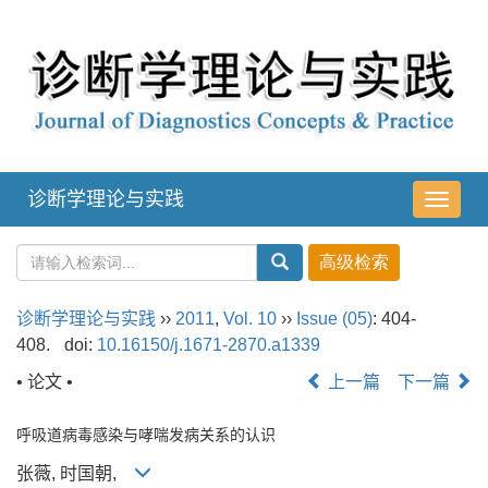
诊断学理论与实践
导
航
切
换
诊断学理论与实践
››
2011
,
Vol. 10
››
Issue (05)
: 404-
408.
doi:
10.16150/j.1671-2870.a1339
• 论文 •
上一篇
下一篇
呼吸道病毒感染与哮喘发病关系的认识
张薇, 时国朝,