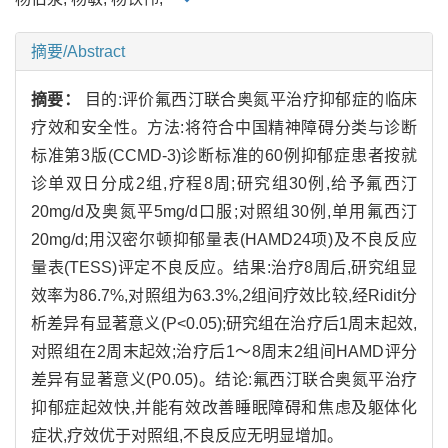
摘要/Abstract
摘要：
目的:评价氟西汀联合奥氮平治疗抑郁症的临床
疗效和安全性。方法:将符合中国精神障碍分类与诊断
标准第3版(CCMD-3)诊断标准的60例抑郁症患者按就
诊单双日分成2组,疗程8周;研究组30例,给予氟西汀
20mg/d及奥氮平5mg/d口服;对照组30例,单用氟西汀
20mg/d;用汉密尔顿抑郁量表(HAMD24项)及不良反应
量表(TESS)评定不良反应。结果:治疗8周后,研究组显
效率为86.7%,对照组为63.3%,2组间疗效比较,经Ridit分
析差异有显著意义(P<0.05);研究组在治疗后1周末起效,
对照组在2周末起效;治疗后1～8周末2组间HAMD评分
差异有显著意义(P0.05)。结论:氟西汀联合奥氮平治疗
抑郁症起效快,并能有效改善睡眠障碍和焦虑及躯体化
症状,疗效优于对照组,不良反应无明显增加。