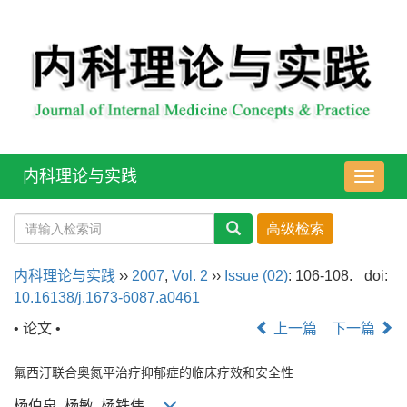
内科理论与实践
导
航
切
换
内科理论与实践
››
2007
,
Vol. 2
››
Issue (02)
: 106-108.
doi:
10.16138/j.1673-6087.a0461
• 论文 •
上一篇
下一篇
氟西汀联合奥氮平治疗抑郁症的临床疗效和安全性
杨伯泉, 杨敏, 杨铁伟,