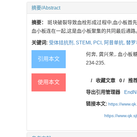
摘要/Abstract
摘要：
斑块破裂导致血栓形成过程中,血小板首先
血小板连在一起,这是血小板聚集的共同最后通路。
关键词:
受体拮抗剂,
STEMI,
PCI,
阿昔单抗,
替罗
何奔, 龚兴荣,. 血小板
引用本文
234-235.
/
收藏文章
0
/
推
使用本文
导出引用管理器
EndN
链接本文:
https://www.qk
https://www.qk.s