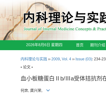
2026年8月6日 星期四
首页
期刊介绍
内科理论与实践
››
2009
,
Vol. 4
››
Issue (03)
: 234-23
• 论文 •
血小板糖蛋白Ⅱb/Ⅲa受体拮抗
何奔, 龚兴荣,