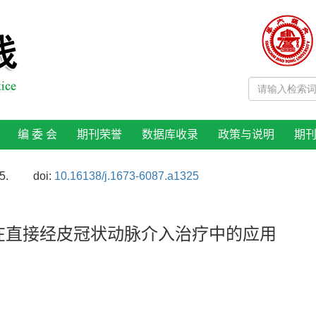
编 委 会
期刊荣誉
数据库收录
政策与说明
期
5.
doi:
10.16138/j.1673-6087.a1325
剂在直接经皮冠状动脉介入治疗中的应用