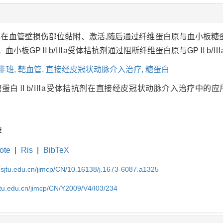
在血管壁损伤部位黏附、激活,随后通过纤维蛋白原与血小板糖蛋白(
血小板GPⅡb/Ⅲa受体拮抗剂通过阻断纤维蛋白原与GPⅡb/Ⅲ
非班,
靶血管,
直接经皮冠状动脉介入治疗,
糖蛋白
糖蛋白Ⅱb/Ⅲa受体拮抗剂在直接经皮冠状动脉介入治疗中的应用[J]. 内
荐
ote
|
Ris
|
BibTeX
.sjtu.edu.cn/jimcp/CN/10.16138/j.1673-6087.a1325
jtu.edu.cn/jimcp/CN/Y2009/V4/I03/234