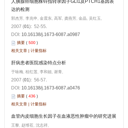
人胰腺癌细胞株锌指转录因子GLI1及PTCH1基因表
达的检测
郭杰芳, 李兆申, 金震东, 高军, 龚燕芳, 金晶, 吴红玉,
2007 (
01
): 52-55.
DOI:
10.16138/j.1673-6087.a0987
摘要
(
500
)
相关文章
|
计量指标
肝病患者医院感染特点分析
于咏梅, 桂红莲, 李和姐, 谢青,
2007 (
01
): 56-57.
DOI:
10.16138/j.1673-6087.a0476
摘要
(
436
)
相关文章
|
计量指标
血管内皮细胞生长因子在血液恶性肿瘤中的研究进展
王黎, 赵维莅, 沈志祥,