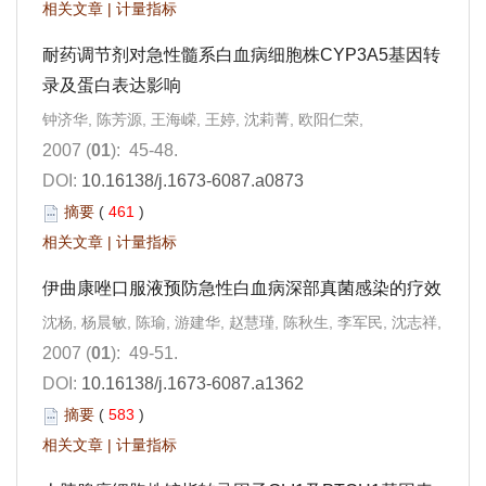
相关文章
|
计量指标
耐药调节剂对急性髓系白血病细胞株CYP3A5基因转
录及蛋白表达影响
钟济华, 陈芳源, 王海嵘, 王婷, 沈莉菁, 欧阳仁荣,
2007 (
01
): 45-48.
DOI:
10.16138/j.1673-6087.a0873
摘要
(
461
)
相关文章
|
计量指标
伊曲康唑口服液预防急性白血病深部真菌感染的疗效
沈杨, 杨晨敏, 陈瑜, 游建华, 赵慧瑾, 陈秋生, 李军民, 沈志祥,
2007 (
01
): 49-51.
DOI:
10.16138/j.1673-6087.a1362
摘要
(
583
)
相关文章
|
计量指标