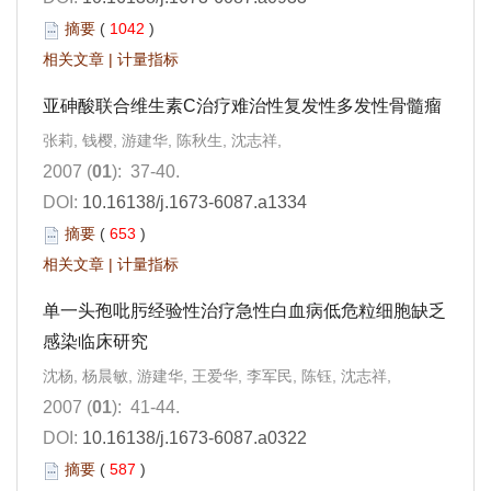
摘要
(
1042
)
相关文章
|
计量指标
亚砷酸联合维生素C治疗难治性复发性多发性骨髓瘤
张莉, 钱樱, 游建华, 陈秋生, 沈志祥,
2007 (
01
): 37-40.
DOI:
10.16138/j.1673-6087.a1334
摘要
(
653
)
相关文章
|
计量指标
单一头孢吡肟经验性治疗急性白血病低危粒细胞缺乏
感染临床研究
沈杨, 杨晨敏, 游建华, 王爱华, 李军民, 陈钰, 沈志祥,
2007 (
01
): 41-44.
DOI:
10.16138/j.1673-6087.a0322
摘要
(
587
)