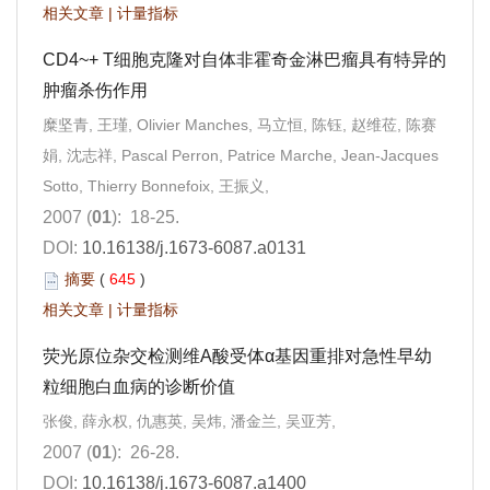
相关文章
|
计量指标
CD4~+ T细胞克隆对自体非霍奇金淋巴瘤具有特异的
肿瘤杀伤作用
糜坚青, 王瑾, Olivier Manches, 马立恒, 陈钰, 赵维莅, 陈赛
娟, 沈志祥, Pascal Perron, Patrice Marche, Jean-Jacques
Sotto, Thierry Bonnefoix, 王振义,
2007 (
01
): 18-25.
DOI:
10.16138/j.1673-6087.a0131
摘要
(
645
)
相关文章
|
计量指标
荧光原位杂交检测维A酸受体α基因重排对急性早幼
粒细胞白血病的诊断价值
张俊, 薛永权, 仇惠英, 吴炜, 潘金兰, 吴亚芳,
2007 (
01
): 26-28.
DOI:
10.16138/j.1673-6087.a1400