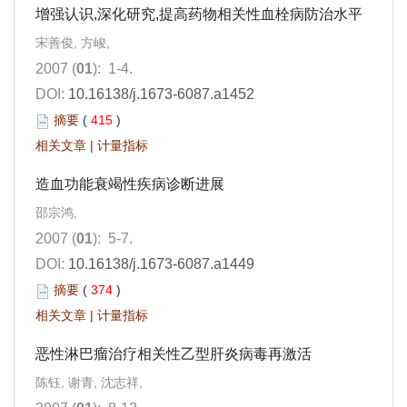
增强认识,深化研究,提高药物相关性血栓病防治水平
宋善俊, 方峻,
2007 (
01
): 1-4.
DOI:
10.16138/j.1673-6087.a1452
摘要
(
415
)
相关文章
|
计量指标
造血功能衰竭性疾病诊断进展
邵宗鸿,
2007 (
01
): 5-7.
DOI:
10.16138/j.1673-6087.a1449
摘要
(
374
)
相关文章
|
计量指标
恶性淋巴瘤治疗相关性乙型肝炎病毒再激活
陈钰, 谢青, 沈志祥,