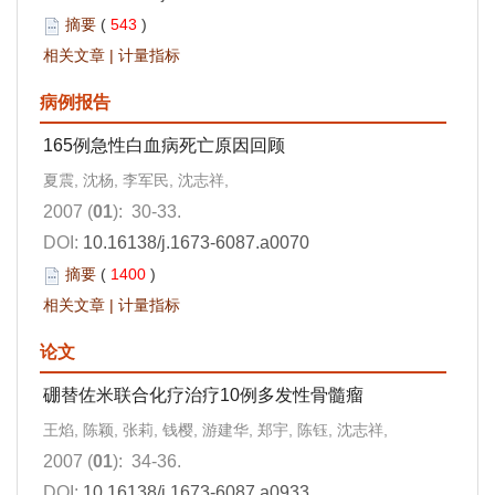
摘要
(
543
)
相关文章
|
计量指标
病例报告
165例急性白血病死亡原因回顾
夏震, 沈杨, 李军民, 沈志祥,
2007 (
01
): 30-33.
DOI:
10.16138/j.1673-6087.a0070
摘要
(
1400
)
相关文章
|
计量指标
论文
硼替佐米联合化疗治疗10例多发性骨髓瘤
王焰, 陈颖, 张莉, 钱樱, 游建华, 郑宇, 陈钰, 沈志祥,
2007 (
01
): 34-36.
DOI:
10.16138/j.1673-6087.a0933