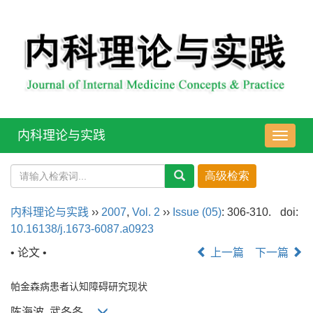
内科理论与实践
导
航
切
换
内科理论与实践
››
2007
,
Vol. 2
››
Issue (05)
: 306-310.
doi:
10.16138/j.1673-6087.a0923
• 论文 •
上一篇
下一篇
帕金森病患者认知障碍研究现状
陈海波, 武冬冬,