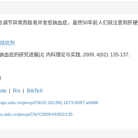
稳态调节异常而极易并发低钠血症。虽然50年前人们就注意到肝硬
拮抗剂
症的研究进展[J]. 内科理论与实践, 2009, 4(02): 135-137.
荐
ote
|
Ris
|
BibTeX
.sjtu.edu.cn/jimcp/CN/10.16138/j.1673-6087.a0486
jtu.edu.cn/jimcp/CN/Y2009/V4/I02/135