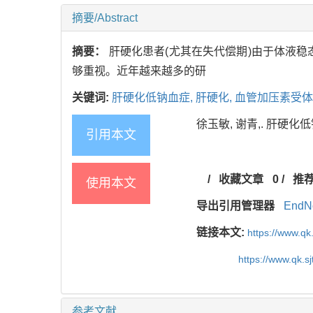
摘要/Abstract
摘要：
肝硬化患者(尤其在失代偿期)由于体液
够重视。近年越来越多的研
关键词:
肝硬化低钠血症,
肝硬化,
血管加压素受体
徐玉敏, 谢青,. 肝硬化低钠血
引用本文
/
收藏文章
0
/
推
使用本文
导出引用管理器
EndN
链接本文:
https://www.qk
https://www.qk.s
参考文献