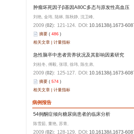
肿瘤坏死因子β基因A80C多态与原发性高血压
刘艳, 金玮, 陆林, 陈秋静, 沈卫峰,
2009 (
02
): 121-124.
DOI:
10.16138/j.1673-608
摘要
(
486
)
相关文章
|
计量指标
急性脑卒中患者营养状况及其影响因素研究
刘桂冬, 傅毅, 张璟, 徐玮, 陈生弟,
2009 (
02
): 125-127.
DOI:
10.16138/j.1673-608
摘要
(
574
)
相关文章
|
计量指标
病例报告
54例酮症倾向糖尿病患者的临床分析
陈雪茹, 董艳, 苏青,
2009 (
02
): 128-129.
DOI:
10.16138/j.1673-608