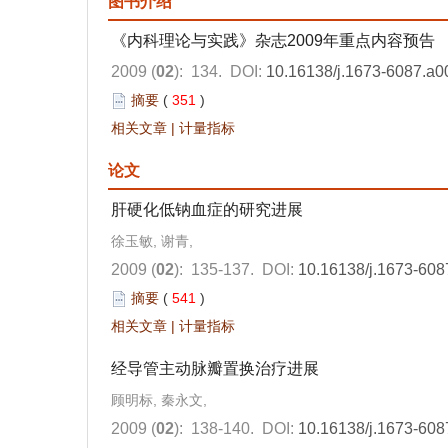
图书介绍
《内科理论与实践》杂志2009年重点内容预告
2009 (
02
): 134.
DOI:
10.16138/j.1673-6087.a0
摘要
(
351
)
相关文章
|
计量指标
论文
肝硬化低钠血症的研究进展
徐玉敏, 谢青,
2009 (
02
): 135-137.
DOI:
10.16138/j.1673-608
摘要
(
541
)
相关文章
|
计量指标
经导管主动脉瓣置换治疗进展
顾明标, 秦永文,
2009 (
02
): 138-140.
DOI:
10.16138/j.1673-608