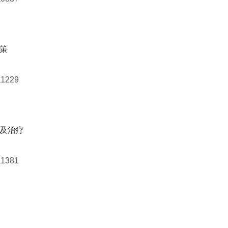
策
a1229
及治疗
a1381