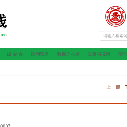
编 委 会
期刊荣誉
数据库收录
政策与说明
期
上一期
a0837