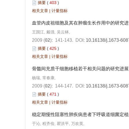
摘要
(
403
)
相关文章
|
计量指标
血管内皮祖细胞及其在肿瘤生长作用中的研究进
王国江, 戴强, 吴云林,
2009 (
02
): 141-143.
DOI:
10.16138/j.1673-608
摘要
(
425
)
相关文章
|
计量指标
骨髓间充质干细胞移植若干相关问题的研究进展
杨瑞, 常春康,
2009 (
02
): 144-147.
DOI:
10.16138/j.1673-608
摘要
(
471
)
相关文章
|
计量指标
稳定期慢性阻塞性肺疾病患者下呼吸道细菌定植
于沁, 程齐俭, 瞿洪平, 万欢英,