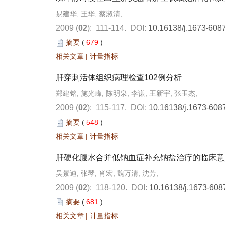
易建华, 王华, 蔡淑清,
2009 (
02
): 111-114.
DOI:
10.16138/j.1673-608
摘要
(
679
)
相关文章
|
计量指标
肝穿刺活体组织病理检查102例分析
郑建铭, 施光峰, 陈明泉, 李谦, 王新宇, 张玉杰,
2009 (
02
): 115-117.
DOI:
10.16138/j.1673-608
摘要
(
548
)
相关文章
|
计量指标
肝硬化腹水合并低钠血症补充钠盐治疗的临床意
吴景迪, 张琴, 肖宏, 魏万清, 沈芳,
2009 (
02
): 118-120.
DOI:
10.16138/j.1673-608
摘要
(
681
)
相关文章
|
计量指标