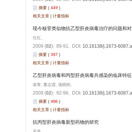
摘要
(
449
)
相关文章
|
计量指标
现今核苷类似物抗乙型肝炎病毒治疗的问题和对
任红,
2009 (
02
): 89-91.
DOI:
10.16138/j.1673-6087.
摘要
(
397
)
相关文章
|
计量指标
乙型肝炎病毒和丙型肝炎病毒共感染的临床特征
谢青, 董志霞, 项晓刚,
2009 (
02
): 92-96.
DOI:
10.16138/j.1673-6087.
摘要
(
486
)
相关文章
|
计量指标
抗丙型肝炎病毒新型药物的研究
毛青,