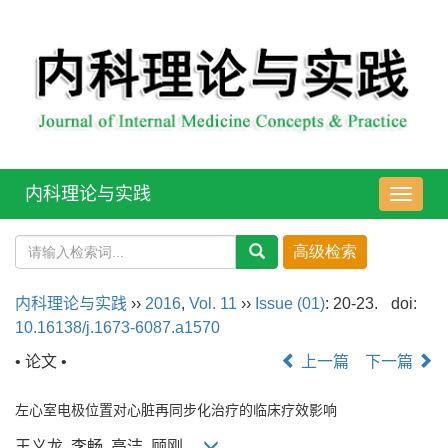
内科理论与实践
导
航
切
换
内科理论与实践
››
2016
,
Vol. 11
››
Issue (01)
: 20-23.
doi:
10.16138/j.1673-6087.a1570
• 论文 •
上一篇
下一篇
左心室电极位置对心脏再同步化治疗的临床疗效影响
王义龙, 李畅, 高洁, 顾刚,