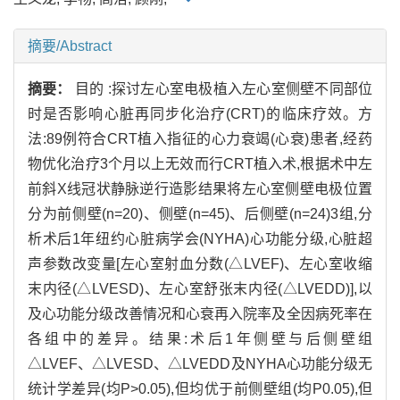
摘要/Abstract
摘要：
目的 :探讨左心室电极植入左心室侧壁不同部位
时是否影响心脏再同步化治疗(CRT)的临床疗效。方
法:89例符合CRT植入指征的心力衰竭(心衰)患者,经药
物优化治疗3个月以上无效而行CRT植入术,根据术中左
前斜X线冠状静脉逆行造影结果将左心室侧壁电极位置
分为前侧壁(n=20)、侧壁(n=45)、后侧壁(n=24)3组,分
析术后1年纽约心脏病学会(NYHA)心功能分级,心脏超
声参数改变量[左心室射血分数(△LVEF)、左心室收缩
末内径(△LVESD)、左心室舒张末内径(△LVEDD)],以
及心功能分级改善情况和心衰再入院率及全因病死率在
各组中的差异。结果:术后1年侧壁与后侧壁组
△LVEF、△LVESD、△LVEDD及NYHA心功能分级无
统计学差异(均P>0.05),但均优于前侧壁组(均P0.05),但