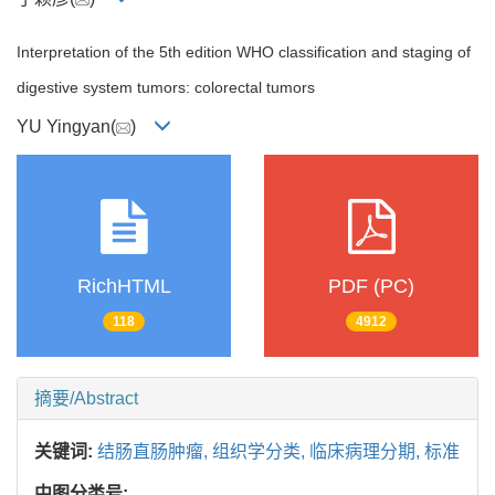
Interpretation of the 5th edition WHO classification and staging of
digestive system tumors: colorectal tumors
YU Yingyan(
)
RichHTML
PDF (PC)
118
4912
摘要/Abstract
关键词:
结肠直肠肿瘤,
组织学分类,
临床病理分期,
标准
中图分类号: