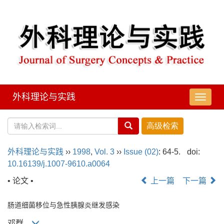
外科理论与实践
导
航
切
换
外科理论与实践
››
1998
,
Vol. 3
››
Issue (02)
: 64-5.
doi:
10.16139/j.1007-9610.a0064
• 论文 •
上一篇
下一篇
肠道细菌移位与急性胰腺炎继发感染
邓群