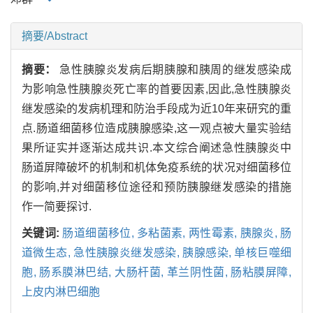
摘要/Abstract
摘要：
急性胰腺炎发病后期胰腺和胰周的继发感染成
为影响急性胰腺炎死亡率的首要因素,因此,急性胰腺炎
继发感染的发病机理和防治手段成为近10年来研究的重
点.肠道细菌移位造成胰腺感染,这一观点被大量实验结
果所证实并逐渐达成共识.本文综合阐述急性胰腺炎中
肠道屏障破坏的机制和机体免疫系统的状况对细菌移位
的影响,并对细菌移位途径和预防胰腺继发感染的措施
作一简要探讨.
关键词:
肠道细菌移位,
多粘菌素,
两性霉素,
胰腺炎,
肠
道微生态,
急性胰腺炎继发感染,
胰腺感染,
单核巨噬细
胞,
肠系膜淋巴结,
大肠杆菌,
革兰阴性菌,
肠粘膜屏障,
上皮内淋巴细胞