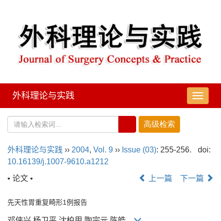
外科理论与实践
导
航
切
换
外科理论与实践
››
2004
,
Vol. 9
››
Issue (03)
: 255-256.
doi:
10.16139/j.1007-9610.a1212
• 论文 •
上一篇
下一篇
先天性胃重复畸形1例报告
邓侠兴,杨卫平,沈柏用,陶宗元,陈皓