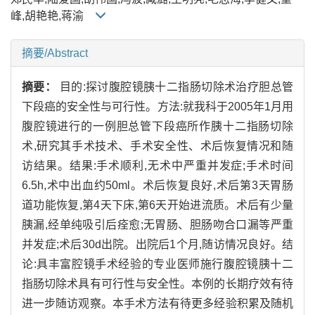
峰,胡艳艳,蒋渝
摘要/Abstract
摘要：
目的:探讨腹腔镜胰十二指肠切除术治疗胆总管
下段癌的安全性与可行性。方法:就我科于2005年1月用
腹腔镜进行的一例胆总管下段癌所作胰十二指肠切除
术,研究其手术技术、手术安全性、术后恢复情况和随
访结果。结果:手术顺利,无术中严重并发症;手术时间
6.5h,术中出血约50ml。术后恢复良好,术后第3天胃肠
道功能恢复,第4天下床,第6天开始进流质。术后有少量
胰漏,经单纯吸引后痊愈;无胃肠、胆肠吻合口漏等严重
并发症;术后30d出院。出院后1个月,随访情况良好。结
论:具丰富腔镜手术经验的专业医师施行腹腔镜胰十二
指肠切除术具有可行性与安全性。本例的长期疗效有待
进一步随访观察。本手术方法有待更多经验积累及随机