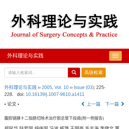
外科理论与实践
导
航
切
换
外科理论与实践
››
2005
,
Vol. 10
››
Issue (03)
: 225-
228.
doi:
10.16139/j.1007-9610.a1411
• 论文 •
上一篇
下一篇
腹腔镜胰十二指肠切除术治疗胆总管下段癌(附一例报告)
郑民华,陆爱国,胡伟国,冯波,臧潞,王明亮,毛志海,李健文,董