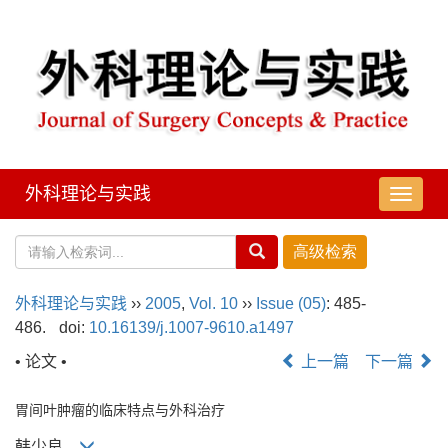
外科理论与实践
导
航
切
换
外科理论与实践
››
2005
,
Vol. 10
››
Issue (05)
: 485-
486.
doi:
10.16139/j.1007-9610.a1497
• 论文 •
上一篇
下一篇
胃间叶肿瘤的临床特点与外科治疗
韩少良