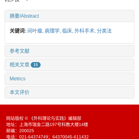
摘要/Abstract
关键词:
间叶瘤,
病理学,
临床,
外科手术,
分类法
参考文献
相关文章
15
Metrics
本文评价
网站版权 © 《外科理论与实践》编辑部
地址：上海市瑞金二路197号科教大楼14楼
邮编：200025
电话：021-64374749；64370045-611432