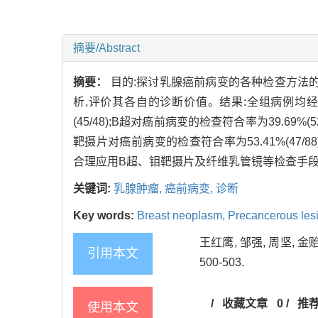
摘要/Abstract
摘要：
目的:探讨乳腺癌前病变的各种检查方法
析,评价其各自的诊断价值。结果:全组病例均
(45/48);B超对癌前病变的检查符合率为39.69%(52/
靶摄片对癌前病变的检查符合率为53.41%(47/88),肿
合理应用B超、钼靶摄片及纤维乳管镜等检查手段
关键词:
乳腺肿瘤,
癌前病变,
诊断
Key words:
Breast neoplasm,
Precancerous les
王红鹰, 邹强, 周坚, 金贻
引用本文
500-503.
/
收藏文章
0
/
推
使用本文