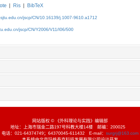
ote
|
Ris
|
BibTeX
.sjtu.edu.cn/jscp/CN/10.16139/j.1007-9610.a1712
jtu.edu.cn/jscp/CN/Y2006/V11/I06/500
网站版权 © 《外科理论与实践》编辑部
地址：上海市瑞金二路197号科教大楼14楼
邮编：200025
电话：021-64374749；64370045-611432
E-mail：
surgrj@163.com
本系统由北京玛格泰克科技发展有限公司设计开发