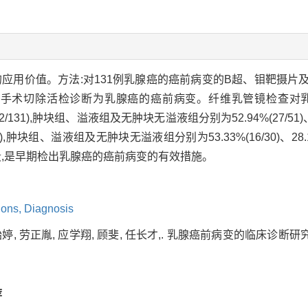
的应用价值。方法:对131例乳腺癌的癌前病变的B超、钼靶摄片
经手术切除活检诊断为乳腺癌的癌前病变。纤维乳管镜检查对乳头
131),肿块组、溢液组及无肿块无溢液组分别为52.94%(27/51)、10.41
块组、溢液组及无肿块无溢液组分别为53.33%(16/30)、28.13%(9
,是早期检出乳腺癌的癌前病变的有效措施。
ions,
Diagnosis
婷, 劳正胤, 应学翔, 顾斐, 任长才,. 乳腺癌前病变的临床诊断研究[J].
荐