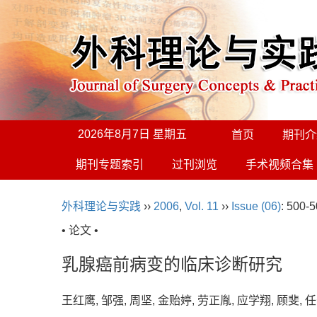
2026年8月7日 星期五
首页
期刊介
期刊专题索引
过刊浏览
手术视频合集
外科理论与实践
››
2006
,
Vol. 11
››
Issue (06)
: 500-5
• 论文 •
乳腺癌前病变的临床诊断研究
王红鹰, 邹强, 周坚, 金贻婷, 劳正胤, 应学翔, 顾斐,