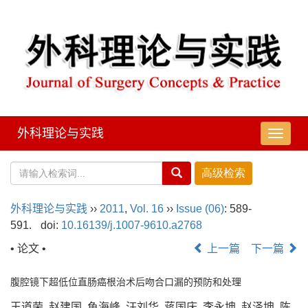
外科理论与实践
导
航
切
换
外科理论与实践
››
2011
,
Vol. 16
››
Issue (06)
: 589-
591.
doi:
10.16139/j.1007-9610.a2768
• 论文 •
上一篇
下一篇
腹腔镜下超低位直肠癌根治术后吻合口漏的预防和处理
王道荣, 赵建国, 鱼海峰, 汪刘华, 蒋国庆, 李永坤, 赵泽坤, 陈