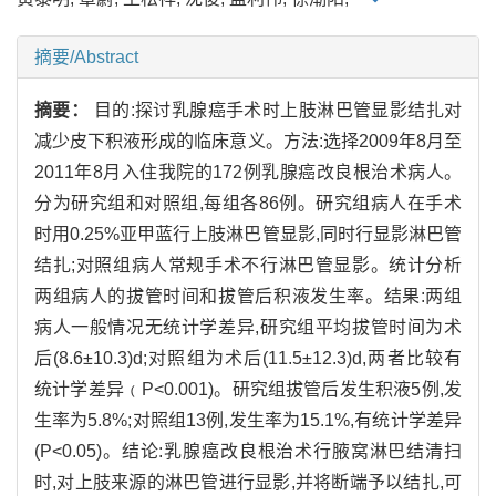
摘要/Abstract
摘要：
目的:探讨乳腺癌手术时上肢淋巴管显影结扎对
减少皮下积液形成的临床意义。方法:选择2009年8月至
2011年8月入住我院的172例乳腺癌改良根治术病人。
分为研究组和对照组,每组各86例。研究组病人在手术
时用0.25%亚甲蓝行上肢淋巴管显影,同时行显影淋巴管
结扎;对照组病人常规手术不行淋巴管显影。统计分析
两组病人的拔管时间和拔管后积液发生率。结果:两组
病人一般情况无统计学差异,研究组平均拔管时间为术
后(8.6±10.3)d;对照组为术后(11.5±12.3)d,两者比较有
统计学差异﹙P<0.001)。研究组拔管后发生积液5例,发
生率为5.8%;对照组13例,发生率为15.1%,有统计学差异
(P<0.05)。结论:乳腺癌改良根治术行腋窝淋巴结清扫
时,对上肢来源的淋巴管进行显影,并将断端予以结扎,可