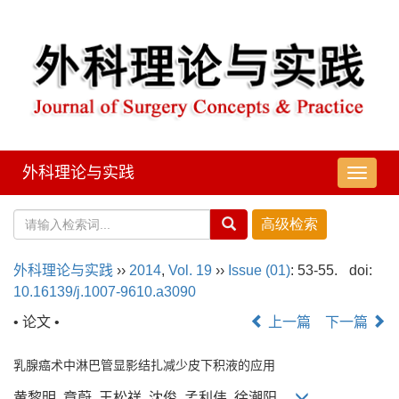
外科理论与实践
导
航
切
换
外科理论与实践
››
2014
,
Vol. 19
››
Issue (01)
: 53-55.
doi:
10.16139/j.1007-9610.a3090
• 论文 •
上一篇
下一篇
乳腺癌术中淋巴管显影结扎减少皮下积液的应用
黄黎明, 章蔚, 王松祥, 沈俊, 孟利伟, 徐潮阳,