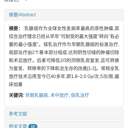
摘要/Abstract
摘要：
乳腺癌作为全球女性发病率最高的恶性肿瘤,其
综合治疗理念已经从早年"可耐受的最大强度"转向"有必
要的最小强度"。保乳治疗作为早期乳腺癌的标准治疗,
局部治疗由2个基本部分组成:达到阴性切缘的肿瘤切除
和术后放疗。后者可降低2/3的同侧乳房复发,且可转换
为复发、转移率的下降和总生存的改善[1-2]。常规全乳
放疗技术沿用至今已40多年,即1.8~2.0 Gy/次,5次/周,瘤
床加量
关键词:
早期乳腺癌,
术中放疗,
保乳治疗
参考文献
相关文章
10