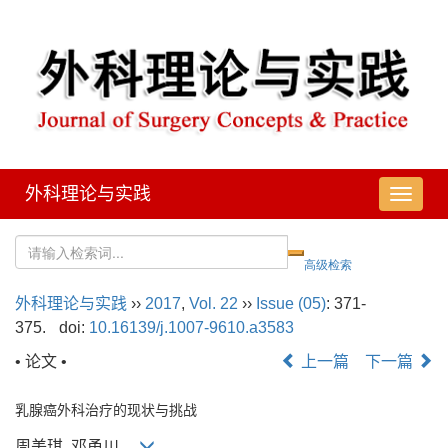
外科理论与实践
导
航
切
换
外科理论与实践
››
2017
,
Vol. 22
››
Issue (05)
: 371-
375.
doi:
10.16139/j.1007-9610.a3583
• 论文 •
上一篇
下一篇
乳腺癌外科治疗的现状与挑战
周美琪, 邓甬川,