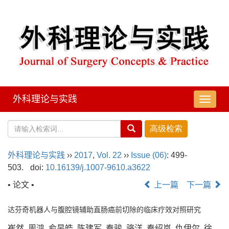
外科理论与实践
导
航
切
换
外科理论与实践
››
2017
,
Vol. 22
››
Issue (06)
: 499-
503.
doi:
10.16139/j.1007-9610.a3622
• 论文 •
上一篇
下一篇
达芬奇机器人与腹腔镜辅助直肠癌前切除的临床疗效对照研究
崔然, 周鸿, 俞旻皓, 陈建军, 秦骏, 骆洋, 秦绍岚, 仇伊尔, 徐